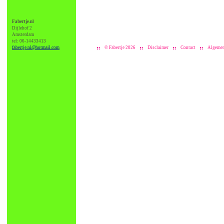
Fabertje.nl
Dijlehof 2
Amsterdam
tel: 06-14433413
fabertje.nl@hotmail.com
© Fabertje 2026
Disclaimer
Contact
Algemen