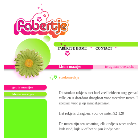
FABERTJE HOME
CONTACT
kleine maatjes
terug naar overzicht ::
strokenrokje
grote maatjes
Dit stroken rokje is met heel veel liefde en zorg gemaak
kleine maatjes
taille, en is daardoor draagbaar voor meerdere maten. He
speciaal voor je op maat afgemaakt.
Het rokje is draagbaar voor de maten 92-128
De maten zijn een schatting, elk kindje is weer anders. 
leuk vind, kijk ik of het bij jou kindje past.