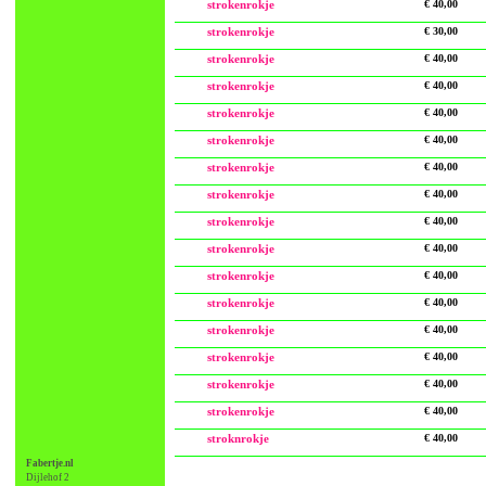
strokenrokje
€ 40,00
strokenrokje
€ 30,00
strokenrokje
€ 40,00
strokenrokje
€ 40,00
strokenrokje
€ 40,00
strokenrokje
€ 40,00
strokenrokje
€ 40,00
strokenrokje
€ 40,00
strokenrokje
€ 40,00
strokenrokje
€ 40,00
strokenrokje
€ 40,00
strokenrokje
€ 40,00
strokenrokje
€ 40,00
strokenrokje
€ 40,00
strokenrokje
€ 40,00
strokenrokje
€ 40,00
stroknrokje
€ 40,00
Fabertje.nl
Dijlehof 2