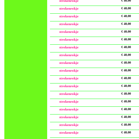
strokenrokje
€ 40,00
strokenrokje
€ 40,00
strokenrokje
€ 40,00
strokenrokje
€ 40,00
strokenrokje
€ 40,00
strokenrokje
€ 40,00
strokenrokje
€ 40,00
strokenrokje
€ 40,00
strokenrokje
€ 40,00
strokenrokje
€ 40,00
strokenrokje
€ 40,00
strokenrokje
€ 40,00
strokenrokje
€ 40,00
strokenrokje
€ 40,00
strokenrokje
€ 40,00
strokenrokje
€ 40,00
strokenrokje
€ 40,00
strokenrokje
€ 40,00