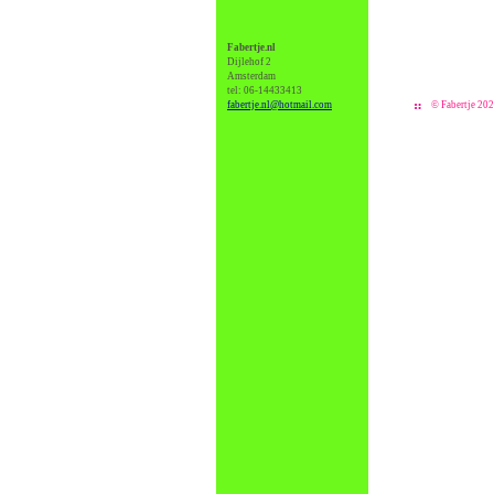
Fabertje.nl
Dijlehof 2
Amsterdam
tel: 06-14433413
fabertje.nl@hotmail.com
© Fabertje 20