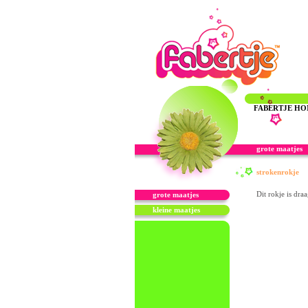
FABERTJE H
grote maatjes
strokenrokje
Dit rokje is dr
grote maatjes
kleine maatjes