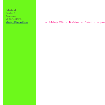
Fabertje.nl
Dijlehof 2
Amsterdam
tel: 06-14433413
fabertje.nl@hotmail.com
© Fabertje 2026
Disclaimer
Contact
Algemen