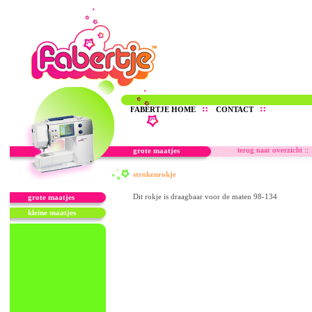
FABERTJE HOME
CONTACT
terug naar overzicht ::
grote maatjes
strokenrokje
Dit rokje is draagbaar voor de maten 98-134
grote maatjes
kleine maatjes