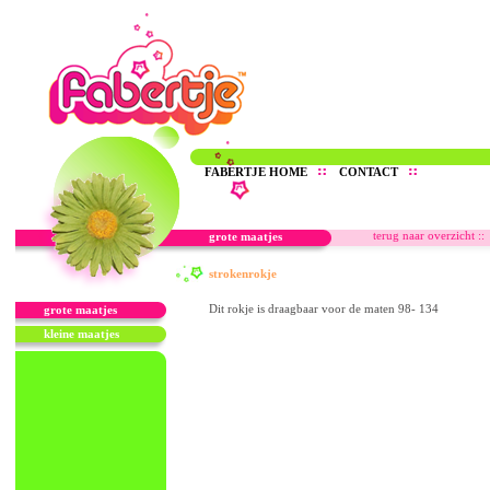
FABERTJE HOME
CONTACT
terug naar overzicht ::
grote maatjes
strokenrokje
Dit rokje is draagbaar voor de maten 98- 134
grote maatjes
kleine maatjes