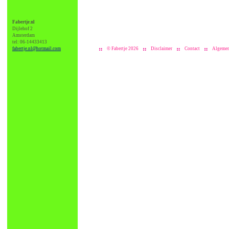
Fabertje.nl
Dijlehof 2
Amsterdam
tel: 06-14433413
fabertje.nl@hotmail.com
© Fabertje 2026
Disclaimer
Contact
Algemen